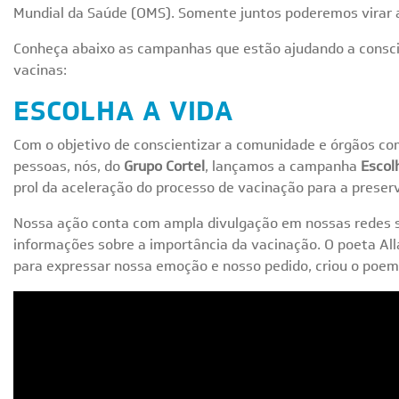
Mundial da Saúde (OMS). Somente juntos poderemos virar 
Conheça abaixo as campanhas que estão ajudando a consci
vacinas:
ESCOLHA A VIDA
Com o objetivo de conscientizar a comunidade e órgãos c
pessoas, nós, do
Grupo Cortel
, lançamos a campanha
Escol
prol da aceleração do processo de vacinação para a preser
Nossa ação conta com ampla divulgação em nossas redes s
informações sobre a importância da vacinação. O poeta Al
para expressar nossa emoção e nosso pedido, criou o poem