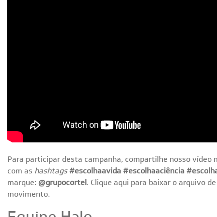
Para participar desta campanha, compartilhe nosso vídeo 
com as
hashtags
#escolhaavida #escolhaaciência #escolh
marque:
@grupocortel
. Clique aqui para baixar o arquivo 
movimento.