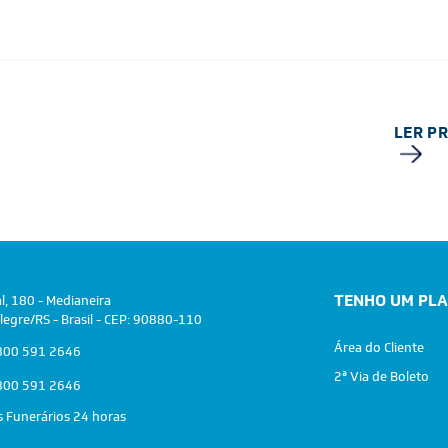
LER P
TENHO UM PL
al, 180 - Medianeira
legre/RS - Brasil - CEP: 90880-110
Área do Cliente
00 591 2646
2ª Via de Boleto
00 591 2646
s Funerários 24 horas