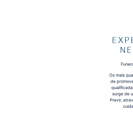
EXP
NE
Funerá
Os mais qua
de promover
qualificad
surge de u
Previr, atr
cuida