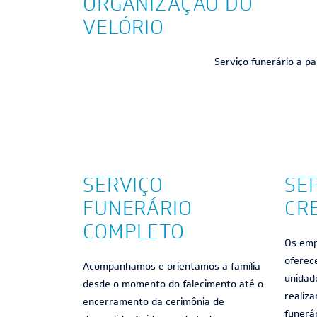
ORGANIZAÇÃO DO
VELÓRIO
Serviço funerário a p
SERVIÇO
SE
FUNERÁRIO
CR
COMPLETO
Os emp
oferec
Acompanhamos e orientamos a família
unidad
desde o momento do falecimento até o
realiz
encerramento da cerimônia de
funerá