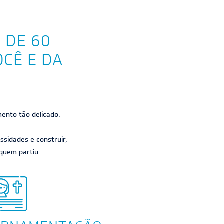
 DE 60
OCÊ E DA
mento tão delicado.
sidades e construir,
 quem partiu