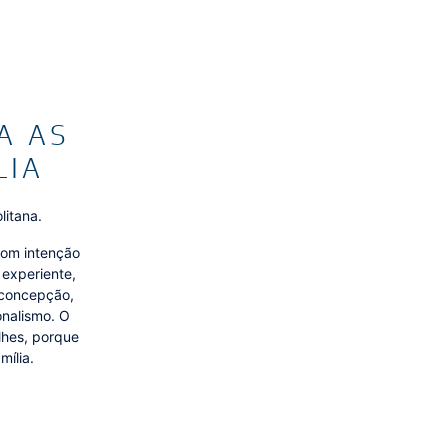
A AS
LIA
litana.
com intenção
 experiente,
 concepção,
onalismo. O
lhes, porque
mília.