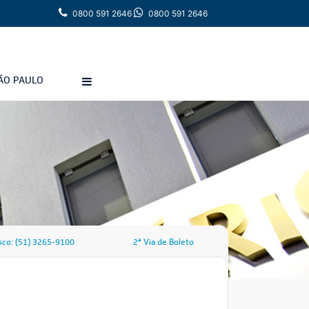
0800 591 2646
0800 591 2646
ÃO PAULO
sco: (51) 3265-9100
2ª Via de Boleto