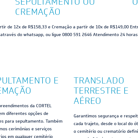
SEPULTAMENTO OU
O
CREMAÇÃO
artir de 12x de R$ 158,33 e Cremação a partir de 10x de R$149,00 En
através do whatsapp, ou ligue 0800 591 2646 Atendimento 24 horas
PULTAMENTO E
TRANSLADO
EMAÇÃO
TERRESTRE E
AÉREO
reendimentos da CORTEL
em diferentes opções de
Garantimos segurança e respei
es para sepultamento. Também
cada trajeto, desde o local do ó
amos cerimônias e serviços
o cemitério ou crematório defin
rios em qualquer cemitério