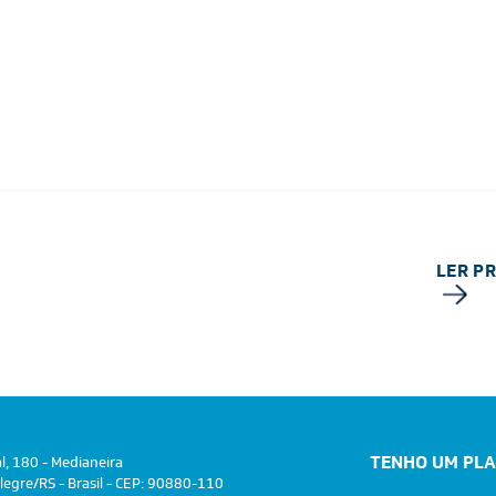
LER P
TENHO UM PL
al, 180 - Medianeira
legre/RS - Brasil - CEP: 90880-110