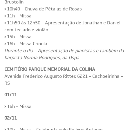
Brustolin
›
10h40 –
Chuva de Pétalas de Rosas
›
11h – Missa
›
11h50 às 12h50 – Apresentação de Jonathan e Daniel,
com teclado e violão
›
15h – Missa
›
16h – Missa Crioula
Durante o dia – Apresentação de pianistas e também da
harpista Norma Rodrigues, da Ospa
CEMITÉRIO PARQUE MEMORIAL DA COLINA
Avenida Frederico Augusto Ritter, 6221 – Cachoeirinha –
RS
01/11
›
16h – Missa
02/11
›
10h – Missa – Celebrada pelo Pe. Erni Antonio