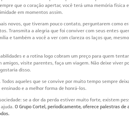
 sempre que o coração apertar, você terá uma memória física e 
ximidade em momentos assim.
mais novos, que tiveram pouco contato, perguntarem como e
s. Transmita a alegria que foi conviver com seus entes queri
amília e também a você a ver com clareza os laços que, mesmo
sabilidades e a rotina logo cobram um preço para quem tentar
m amigos, visite parentes, faça um viagem. Não deixe viver p
gostaria disso.
. Todos aqueles que se convive por muito tempo sempre deix
i ensinado e a melhor forma de honrá-los.
ciedade: se a dor da perda estiver muito forte, existem pes
 ajuda.
O Grupo Cortel, periodicamente, oferece palestras de
odos.