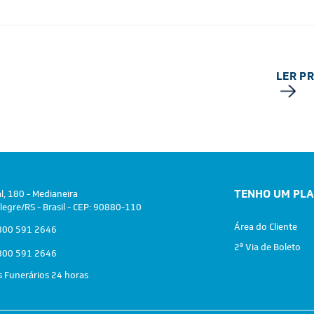
LER P
TENHO UM PL
al, 180 - Medianeira
legre/RS - Brasil - CEP: 90880-110
Área do Cliente
00 591 2646
2ª Via de Boleto
00 591 2646
s Funerários 24 horas