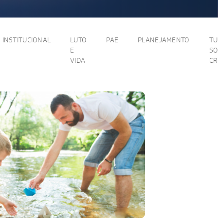
INSTITUCIONAL
LUTO
PAE
PLANEJAMENTO
T
E
SO
VIDA
C