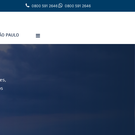
0800 591 2646
0800 591 2646
ÃO PAULO
es,
os