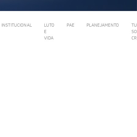
INSTITUCIONAL
LUTO
PAE
PLANEJAMENTO
T
E
SO
VIDA
C