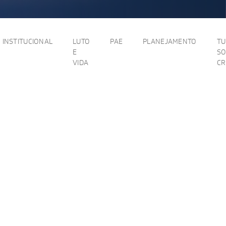
INSTITUCIONAL
LUTO
PAE
PLANEJAMENTO
T
E
SO
VIDA
C