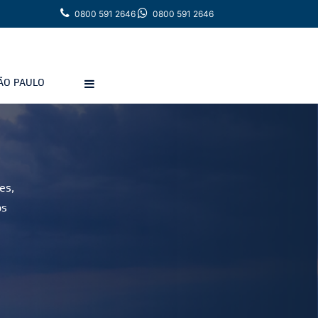
0800 591 2646
0800 591 2646
ÃO PAULO
es,
os