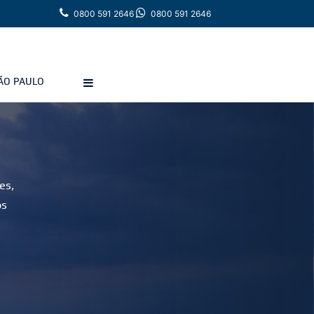
0800 591 2646
0800 591 2646
ÃO PAULO
es,
os