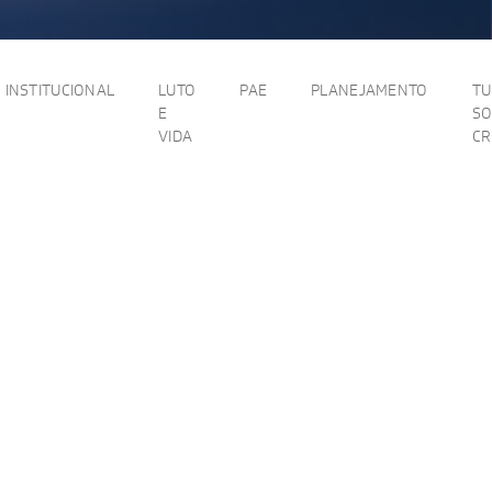
INSTITUCIONAL
LUTO
PAE
PLANEJAMENTO
T
E
SO
VIDA
C