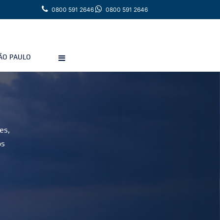
0800 591 2646
0800 591 2646
ÃO PAULO
es,
os