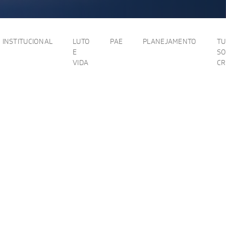
INSTITUCIONAL
LUTO
PAE
PLANEJAMENTO
T
E
SO
VIDA
C