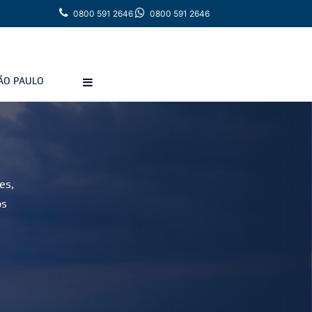
0800 591 2646
0800 591 2646
ÃO PAULO
es,
os