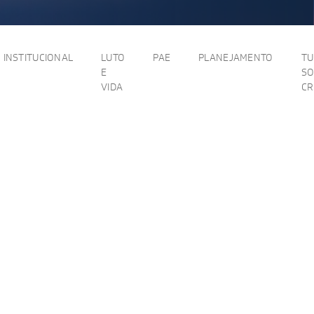
INSTITUCIONAL
LUTO
PAE
PLANEJAMENTO
T
E
SO
VIDA
C